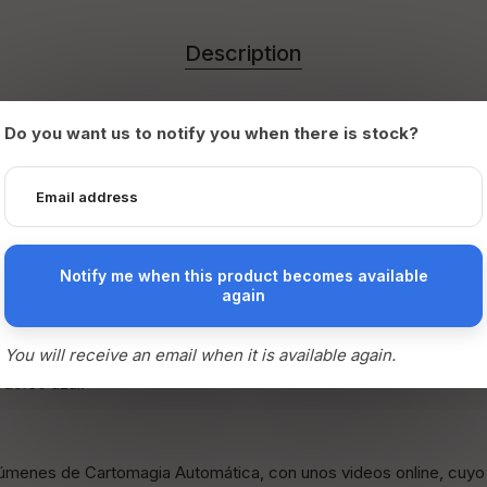
Description
Do you want us to notify you when there is stock?
mienta para adentrarse en el mundo de la magia.
magos españoles se iniciaron con el contenido que te presentam
ara que puedas realizar trucos de cartomagia de forma fácil y se
Notify me when this product becomes available
again
rio para empezar:
You will receive an email when it is available again.
 dorso rojo.
 dorso azul.
olúmenes de Cartomagia Automática, con unos videos online, cuyo