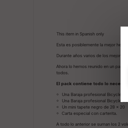
This item in Spanish only
Esta es posiblemente la mejor herra
Durante años varios de los mejores 
Ahora lo hemos reunido en un pack p
todos.
El pack contiene todo lo necesa
Una Baraja profesional Bicycle de
Una Baraja profesional Bicycle de
Un mini tapete negro de 28 x 20
Carta especial con carterita.
A todo lo anterior se suman los 2 v