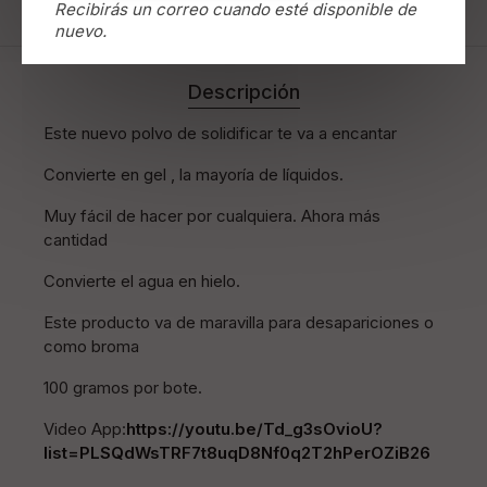
Recibirás un correo cuando esté disponible de
nuevo.
Descripción
Este nuevo polvo de solidificar te va a encantar
Convierte en gel , la mayoría de líquidos.
Muy fácil de hacer por cualquiera. Ahora más
cantidad
Convierte el agua en hielo.
Este producto va de maravilla para desapariciones o
como broma
100 gramos por bote.
Video App:
https://youtu.be/Td_g3sOvioU?
list=PLSQdWsTRF7t8uqD8Nf0q2T2hPerOZiB26