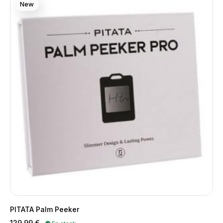
New
PITATA Palm Peeker
Precio
129,99 €