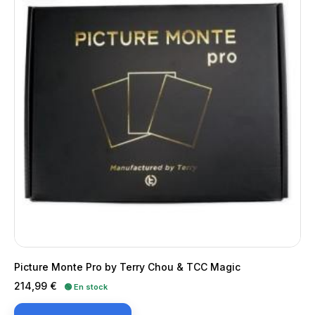
Picture Monte Pro by Terry Chou & TCC Magic
Precio
214,99 €
🟢 En stock