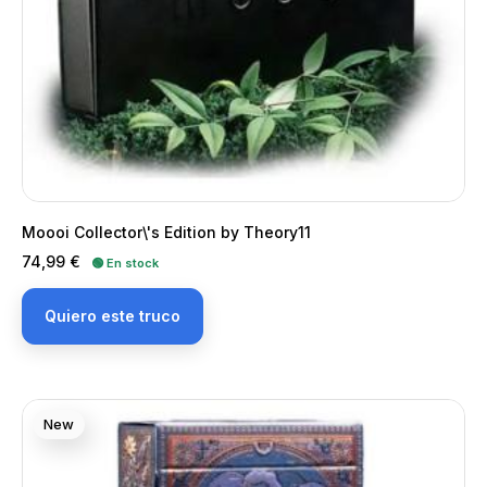
Moooi Collector\'s Edition by Theory11
Precio
74,99 €
🟢 En stock
Quiero este truco
New