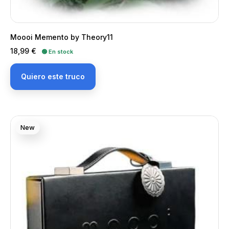
Moooi Memento by Theory11
Precio
18,99 €
🟢 En stock
Quiero este truco
New