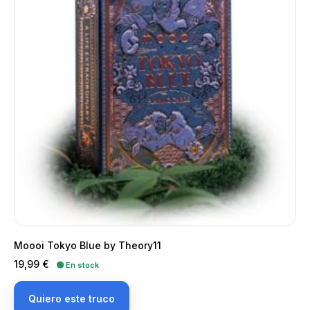
Moooi Tokyo Blue by Theory11
Precio
19,99 €
🟢 En stock
Quiero este truco