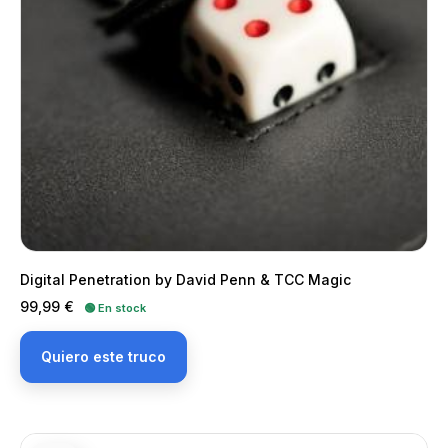
Digital Penetration by David Penn & TCC Magic
Precio
99,99 €
🟢 En stock
Quiero este truco