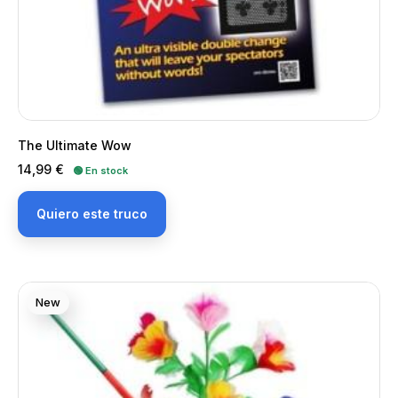
The Ultimate Wow
Precio
14,99 €
🟢 En stock
Quiero este truco
New