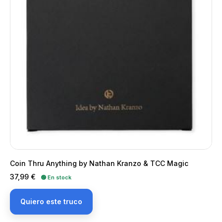
Coin Thru Anything by Nathan Kranzo & TCC Magic
Precio
37,99 €
🟢 En stock
Quiero este truco