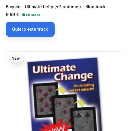
Bicycle - Ultimate Lefty (+7 routines) - Blue back
Precio
9,99 €
🟢 En stock
Quiero este truco
New