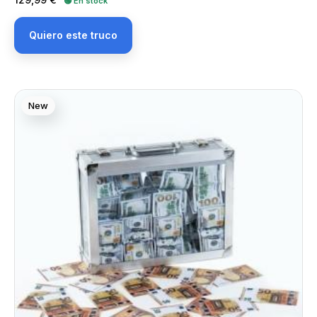
🟢 En stock
Quiero este truco
New