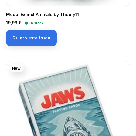
Moooi Extinct Animals by Theory11
Precio
19,99 €
🟢 En stock
Quiero este truco
New