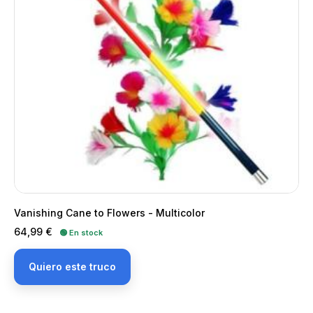
Vanishing Cane to Flowers - Multicolor
Precio
64,99 €
🟢 En stock
Quiero este truco