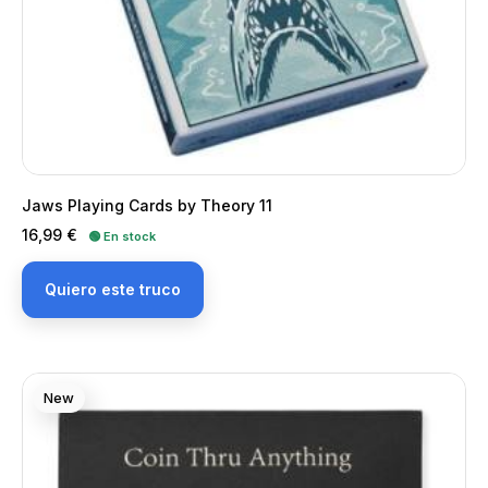
Jaws Playing Cards by Theory 11
Precio
16,99 €
🟢 En stock
Quiero este truco
New