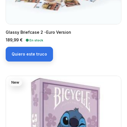
Glassy Briefcase 2 -Euro Version
Precio
189,99 €
🟢 En stock
Quiero este truco
New