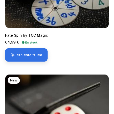
Fate Spin by TCC Magic
Precio
64,99 €
🟢 En stock
Quiero este truco
New