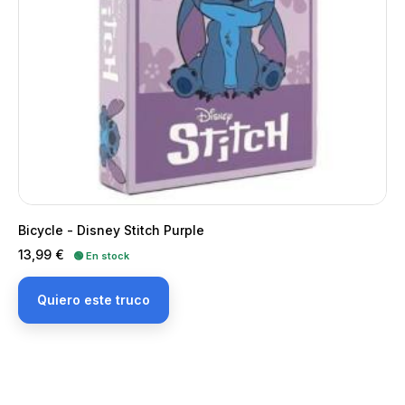
Bicycle - Disney Stitch Purple
Precio
13,99 €
🟢 En stock
Quiero este truco