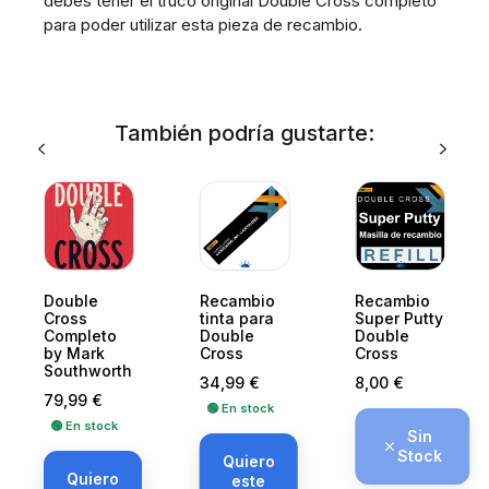
debes tener el truco original Double Cross completo
para poder utilizar esta pieza de recambio.
También podría gustarte:
Double
Recambio
Recambio
Cross
tinta para
Super Putty
Completo
Double
Double
by Mark
Cross
Cross
Southworth
Precio
Precio
34,99 €
8,00 €
Precio
79,99 €
🟢 En stock
🟢 En stock
Sin
Stock
Quiero
Quiero
este