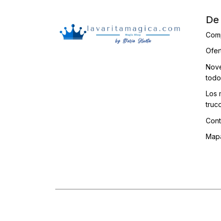
De 
Com
Ofer
Nove
todo
Los 
truc
Cont
Mapa