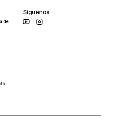
Síguenos
da de
ita