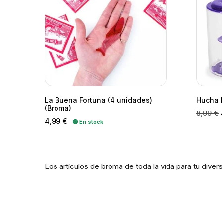
La Buena Fortuna (4 unidades)
Hucha 
(Broma)
Precio
P
8,99 €
Precio
4,99 €
🟢 En stock
base
Los artículos de broma de toda la vida para tu diver