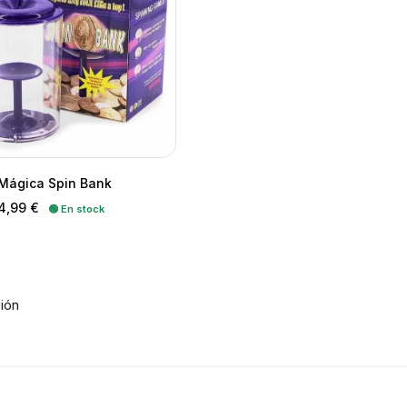
Mágica Spin Bank
recio
4,99 €
🟢 En stock
sión