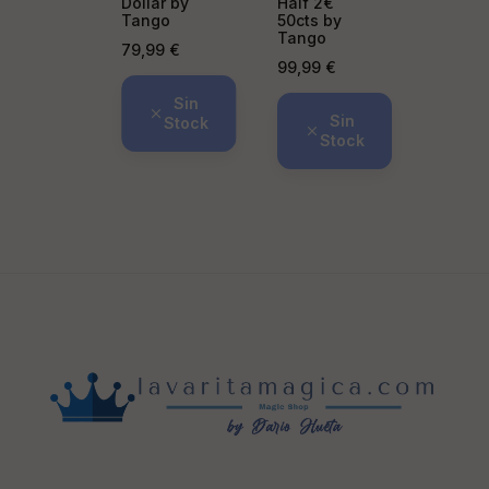
Dollar by
Half 2€
Tango
50cts by
Tango
Precio
79,99 €
Precio
99,99 €
Sin
Sin
Stock
Stock