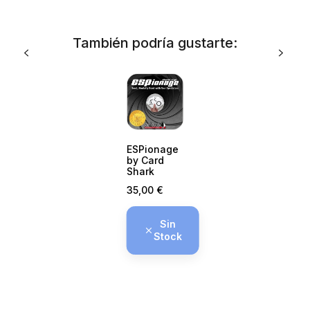
También podría gustarte:
ESPionage
by Card
Shark
Precio
35,00 €
Sin
Stock