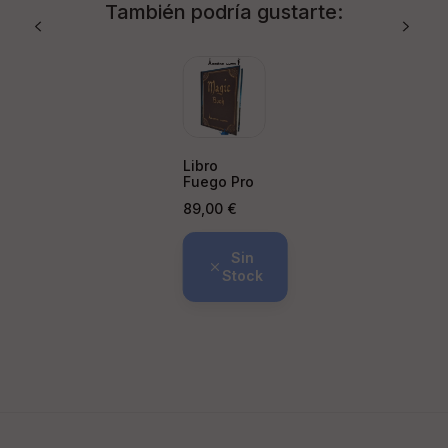
También podría gustarte:
Libro
Fuego Pro
Precio
89,00 €
Sin
Stock