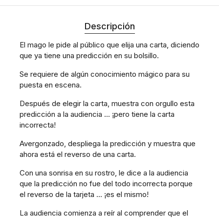
Descripción
El mago le pide al público que elija una carta, diciendo
que ya tiene una predicción en su bolsillo.
Se requiere de algún conocimiento mágico para su
puesta en escena.
Después de elegir la carta, muestra con orgullo esta
predicción a la audiencia ... ¡pero tiene la carta
incorrecta!
Avergonzado, despliega la predicción y muestra que
ahora está el reverso de una carta.
Con una sonrisa en su rostro, le dice a la audiencia
que la predicción no fue del todo incorrecta porque
el reverso de la tarjeta ... ¡es el mismo!
La audiencia comienza a reír al comprender que el