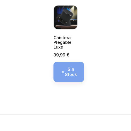
Chistera
Plegable
Luxe
Precio
39,99 €
Sin
Stock