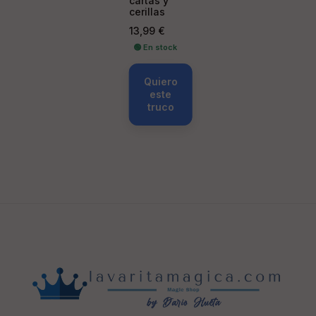
cartas y
cerillas
Precio
13,99 €
🟢 En stock
Quiero
este
truco