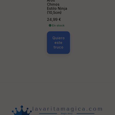
Aros
Chinos
Estilo Ninja
(10,5cm)
Precio
24,99 €
🟢 En stock
Quiero
este
truco