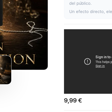
del público.
Un efecto directo, ele
9,99 €