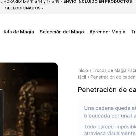
2.
HORARIO: L-V 11 a 14 y 17 a 19
- ENVÍO INCLUIDO EN PRODUCTOS
SELECCIONADOS -
Kits de Magia
Selección del Mago
Aprender Magia
Tr
Inicio
Trucos de Magia Fácil
fácil
Penetración de caden
Penetración de c
Una cadena queda at
bloqueada por una ll
Todo parece imposible
atraviesa visualmente 