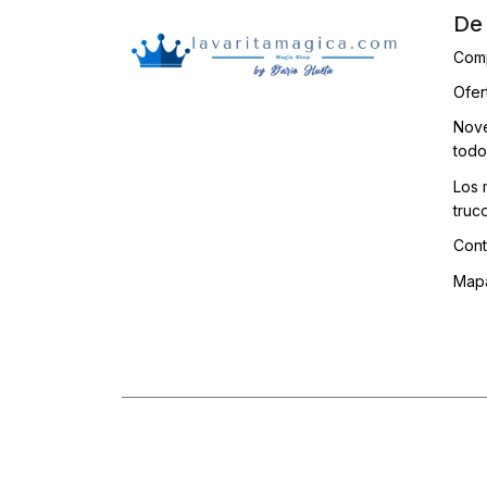
De 
Com
Ofer
Nove
todo
Los 
truc
Cont
Mapa