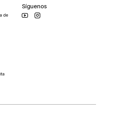
Síguenos
da de
ita