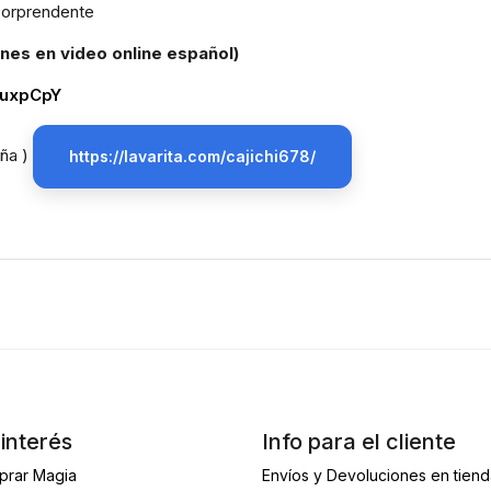
sorprendente
nes en video online español)
kuxpCpY
eña )
https://lavarita.com/cajichi678/
interés
Info para el cliente
prar Magia
Envíos y Devoluciones en tien