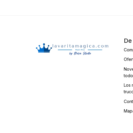
De 
Com
Ofer
Nove
todo
Los 
truc
Cont
Mapa