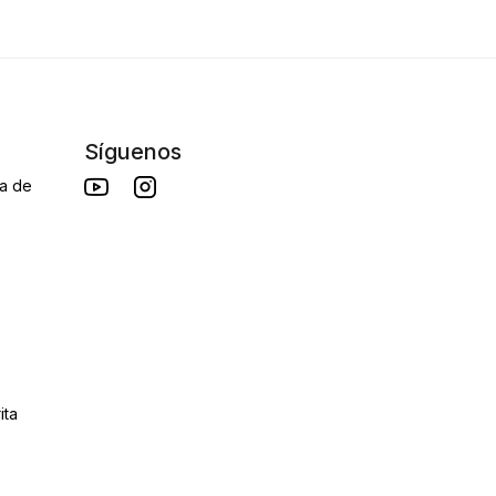
Síguenos
da de
ita