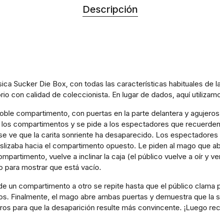
Descripción
lásica Sucker Die Box, con todas las características habituales de
o con calidad de coleccionista. En lugar de dados, aquí utilizamo
oble compartimento, con puertas en la parte delantera y agujeros 
 los compartimentos y se pide a los espectadores que recuerden d
 se ve que la carita sonriente ha desaparecido. Los espectador
eslizaba hacia el compartimento opuesto. Le piden al mago que ab
ompartimento, vuelve a inclinar la caja (el público vuelve a oír y v
o para mostrar que está vacío.
a de un compartimento a otro se repite hasta que el público clam
s. Finalmente, el mago abre ambas puertas y demuestra que la s
ros para que la desaparición resulte más convincente. ¡Luego recu