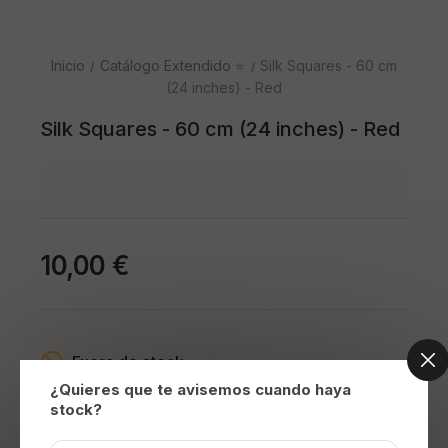
Inicio
Catálogo Extendido ⭐
Silk Squares - 60 cm
(24 inches) - Red
Silk Squares - 60 cm (24 inches) - Red
10,00 €
Fuera de stock
¿Quieres que te avisemos cuando haya
stock?