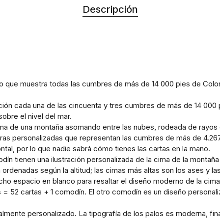
Descripción
ño que muestra todas las cumbres de más de 14 000 pies de Color
ección cada una de las cincuenta y tres cumbres de más de 14 00
obre el nivel del mar.
ima de una montaña asomando entre las nubes, rodeada de rayos de
 caras personalizadas que representan las cumbres de más de 4.
ontal, por lo que nadie sabrá cómo tienes las cartas en la mano.
odín tienen una ilustración personalizada de la cima de la monta
n ordenadas según la altitud; las cimas más altas son los ases y l
mucho espacio en blanco para resaltar el diseño moderno de la cima
 52 cartas + 1 comodín. El otro comodín es un diseño personali
almente personalizado. La tipografía de los palos es moderna, fin