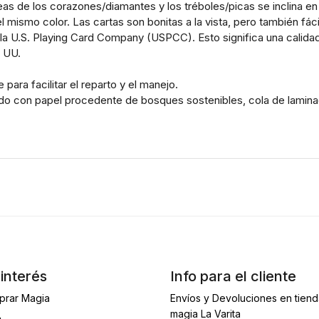
eas de los corazones/diamantes y los tréboles/picas se inclina en 
l mismo color. Las cartas son bonitas a la vista, pero también fáci
la U.S. Playing Card Company (USPCC). Esto significa una calidad 
. UU.
ara facilitar el reparto y el manejo.
rado con papel procedente de bosques sostenibles, cola de lamina
interés
Info para el cliente
prar Magia
Envíos y Devoluciones en tien
magia La Varita