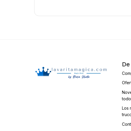
De 
Com
Ofer
Nove
todo
Los 
truc
Cont