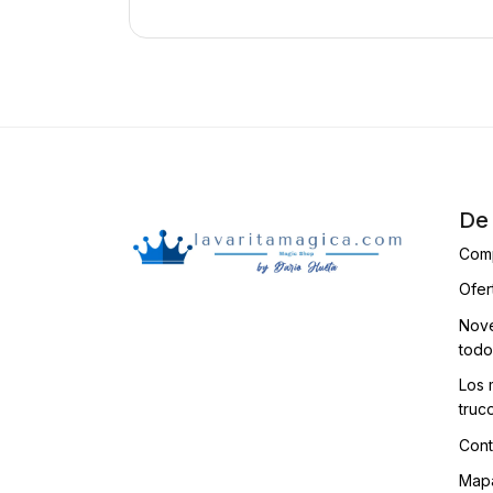
De 
Com
Ofer
Nove
todo
Los 
truc
Cont
Mapa