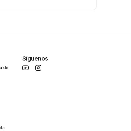
Síguenos
da de
ita