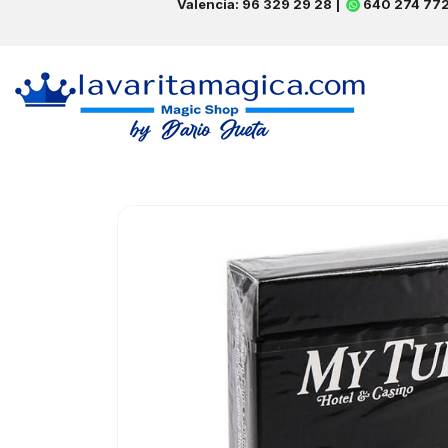
Valencia: 96 329 29 28 |
640 274 77