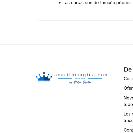
• Las cartas son de tamaño póquer.
De 
Com
Ofer
Nove
todo
Los 
truc
Cont