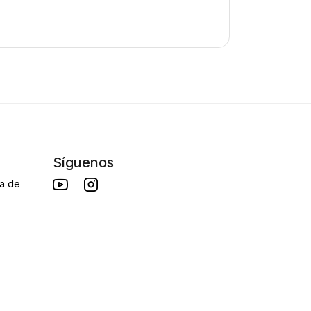
Síguenos
da de