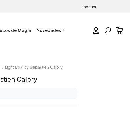
Español
ucos de Magia
Novedades ⭐
0
⭐
Light Box by Sebastien Calbry
stien Calbry