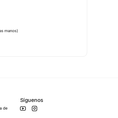
las manos)
Síguenos
da de