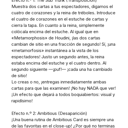
Efecto n.º 1: The Sub Trunk (Transposición)
Muestra dos cartas a tus espectadores, digamos el
cuatro de corazones y la reina de tréboles. Introduce
el cuatro de corazones en el estuche de cartas y
cierra la tapa. En cuanto a la reina, simplemente
colócala encima del estuche. Al igual que en
«Metamorphosis» de Houdini, ¡las dos cartas
cambian de sitio en una fracción de segundo! Sí, ¡una
«metamorfosis» instantánea a la vista de los
espectadores! Justo un segundo antes, la reina
estaba encima del estuche y el cuatro dentro. Al
segundo siguiente —¡puf!— ¡cada una ha cambiado
de sitio!
Lo creas o no, ¡entregas inmediatamente ambas
cartas para que las examinen! ¡No hay NADA que ver!
¡Un efecto que dejará a todos boquiabiertos: visual y
rapidísimo!
Efecto n.º 2: Ambitious (Desaparición)
¡Una buena rutina de Ambitious Card es siempre una
de las favoritas en el close-up! ¿Por qué no terminas