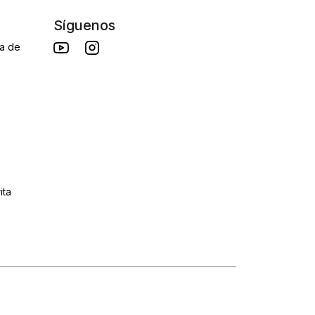
Síguenos
da de
ita