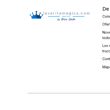
De 
Com
Ofer
Nove
todo
Los 
truc
Cont
Mapa