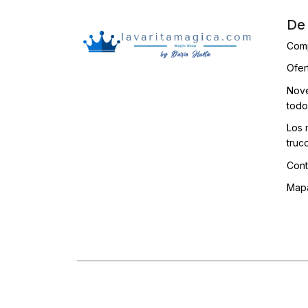
De 
Com
Ofer
Nove
todo
Los 
truc
Cont
Mapa