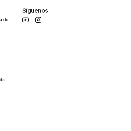
Síguenos
da de
ita