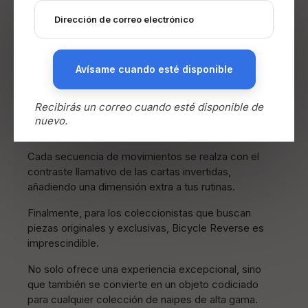
herramienta perfecta para sorprender al público con
trucos de cartas enigmáticos e ilusiones fascinantes.
Su diseño único ofrece posibilidades infinitas para
manipulaciones visuales y presentaciones
Avísame cuando esté disponible
memorables.
Para los amantes del cardistry, estas cartas son un
Recibirás un correo cuando esté disponible de
lienzo perfecto para crear abanicos, esparcidos,
nuevo.
giros y cualquier tipo de movimientos.
Cada secuencia de movimientos se realza con el
contraste llamativo de las cartas invertidas,
añadiendo una dimensión extra a tus rutinas.
Finalmente, para los coleccionistas que buscan
piezas originales y exclusivas, Bicycle Reverse es
imprescindible.
No solo ofrece una experiencia excepcional, sino
que también se convierte en un objeto codiciado
para cualquier colección de naipes de alta gama.