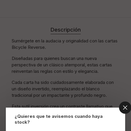
Descripción
Sumérgete en la audacia y originalidad con las cartas
Bicycle Reverse.
Diseñadas para quienes buscan una nueva
perspectiva de un clásico atemporal, estas cartas
reinventan las reglas con estilo y elegancia.
Cada carta ha sido cuidadosamente elaborada con
un diseño invertido, reemplazando el blanco
tradicional por un impactante y profundo negro.
Esta sutil inversión crea un contraste llamativo que
captura la atención y añade un toque de misterio a tu
¿Quieres que te avisemos cuando haya
baraja diaria.
stock?
Los magos encontrarán en Bicycle Reverse la